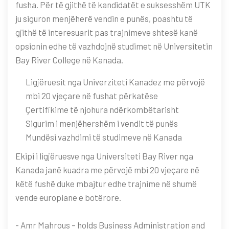
fusha. Për të gjithë të kandidatët e suksesshëm UTK
ju siguron menjëherë vendin e punës, poashtu të
gjithë të interesuarit pas trajnimeve shtesë kanë
opsionin edhe të vazhdojnë studimet në Universitetin
Bay River College në Kanada.
Ligjëruesit nga Univerziteti Kanadez me përvojë
mbi 20 vjeçare në fushat përkatëse
Çertifikime të njohura ndërkombëtarisht
Sigurim i menjëhershëm i vendit të punës
Mundësi vazhdimi të studimeve në Kanada
Ekipi i ligjëruesve nga Universiteti Bay River nga
Kanada janë kuadra me përvojë mbi 20 vjeçare në
këtë fushë duke mbajtur edhe trajnime në shumë
vende europiane e botërore.
- Amr Mahrous – holds Business Administration and