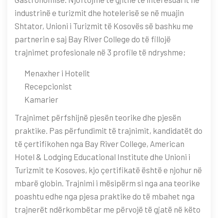
industrinë e turizmit dhe hotelerisë se në muajin
Shtator, Unioni i Turizmit të Kosovës së bashku me
partnerin e saj Bay River College do të fillojë
trajnimet profesionale në 3 profile të ndryshme;
Menaxher i Hotelit
Recepcionist
Kamarier
Trajnimet përfshijnë pjesën teorike dhe pjesën
praktike. Pas përfundimit të trajnimit, kandidatët do
të çertifikohen nga Bay River College, American
Hotel & Lodging Educational Institute dhe Unioni i
Turizmit te Kosoves, kjo çertifikatë është e njohur në
mbarë globin. Trajnimi i mësipërm si nga ana teorike
poashtu edhe nga pjesa praktike do të mbahet nga
trajnerët ndërkombëtar me përvojë të gjatë në këto