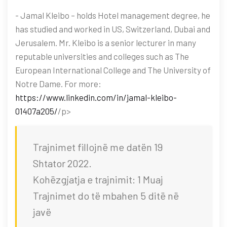
- Jamal Kleibo – holds Hotel management degree, he
has studied and worked in US, Switzerland, Dubai and
Jerusalem. Mr. Kleibo is a senior lecturer in many
reputable universities and colleges such as The
European International College and The University of
Notre Dame. For more:
https://www.linkedin.com/in/jamal-kleibo-
01407a205/
/p>
Trajnimet fillojnë me datën 19
Shtator 2022.
Kohëzgjatja e trajnimit: 1 Muaj
Trajnimet do të mbahen 5 ditë në
javë