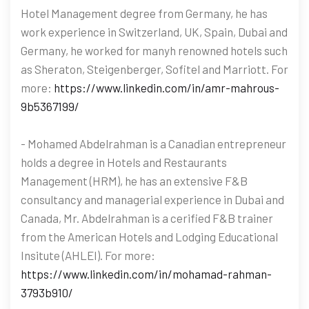
Hotel Management degree from Germany, he has
work experience in Switzerland, UK, Spain, Dubai and
Germany, he worked for manyh renowned hotels such
as Sheraton, Steigenberger, Sofitel and Marriott. For
more:
https://www.linkedin.com/in/amr-mahrous-
9b5367199/
- Mohamed Abdelrahman is a Canadian entrepreneur
holds a degree in Hotels and Restaurants
Management (HRM), he has an extensive F&B
consultancy and managerial experience in Dubai and
Canada, Mr. Abdelrahman is a cerified F&B trainer
from the American Hotels and Lodging Educational
Insitute (AHLEI). For more:
https://www.linkedin.com/in/mohamad-rahman-
3793b910/